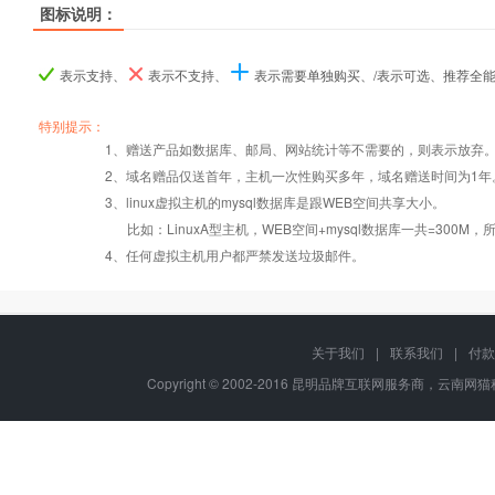
图标说明：
产品名称
产品名称
产品名称
ASP.NET入门型
ASP.NET入门型
ASP.NET入门型
ASP.NET I型
ASP.NET I型
ASP.NET I型
ASP.NET商用
ASP.NET商用
ASP.NET商用
表示支持、
表示不支持、
表示需要单独购买、/表示可选、推荐全
产品编号
产品编号
产品编号
a001
a001
a001
b019
b019
b019
b020
b020
b020
特别提示：
1、赠送产品如数据库、邮局、网站统计等不需要的，则表示放弃
2、域名赠品仅送首年，主机一次性购买多年，域名赠送时间为1年
操作系统
设置首页
数据定期备份
Windows2008
Windows2008
Windows2008
3、linux虚拟主机的mysql数据库是跟WEB空间共享大小。
比如：LinuxA型主机，WEB空间+mysql数据库一共=3
PHP
错误页面定义
数据自助恢复
4、任何虚拟主机用户都严禁发送垃圾邮件。
ASP
rar在线压缩
10重安全保障
关于我们
|
联系我们
|
付款
Copyright © 2002-2016 昆明品牌互联网服务商，云南网猫科
ASP.net
免费预装软件
千兆防火墙系统
MSSQL
版本：2000/2005/
Urlrewrite
QQ全球免费电话