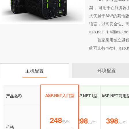
架， 可用于在服务器上
大优越于ASP的其他版
语言，以高安全性、高
asp.net1.1.4和asp.net
首家采用独立进程
统可支持mvc4、asp.ne
环境配置
主机配置
ASP.NET入门型
产品名称
ASP.NET入门型
ASP.NET I型
ASP.NET商用
248
248
298
398
元/年
元/年
元/年
元/年
价格