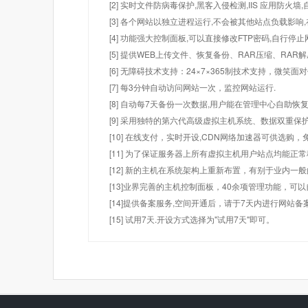
[2] 实时文件防病毒保护,黑客入侵检测,IIS 应用防火
[3] 各个网站以独立进程运行,不会被其他站点负载影响,
[4] 功能强大控制面板,可以直接修改FTP密码,自行停
[5] 提供WEB上传文件、恢复备份、RAR压缩、R
[6] 无障碍技术支持：24×7×365制技术支持，微笑面
[7] 每3分钟自动访问网站一次，监控网站运行.
[8] 自动每7天备份一次数据,用户能在管理中心自助恢复
[9] 采用独特的第六代高级虚拟主机系统、数据双重保
[10] 在线支付，实时开设,CDN网络加速器可供选
[11] 为了保证服务器上所有虚拟主机用户站点均能正
[12] 新的主机在系统架构上重新布置，有别于业内一
[13]业界完善的主机控制面板，40余项管理功能，可
[14]提供备案服务,空间开通后，请于7天内进行网站备
[15] 试用7天.开设方式选择为"试用7天"即可。