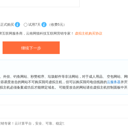
正式购买
试用7天
（收费5元）
牌互联网服务商，云南网猫科技互联网营销专家！
虚拟主机购买协议
、外挂、钓鱼网站、秒赞程序、垃圾邮件等非法网站，对于成人用品、 空包网站、
险容易受攻击的网站不可购买我司虚拟主机，但可以购买我司电信线路的
云服务器
并开
拟主机必须备案成功后才能绑定域名。 可能受攻击的网站请在虚拟主机控制面板中开启“
营销专家！云计算平台，安全、可靠、稳定!;