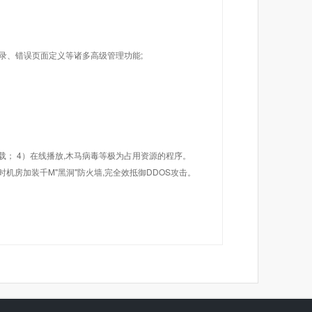
目录、错误页面定义等诸多高级管理功能;
载； 4）在线播放,木马病毒等极为占用资源的程序。
机房加装千M"黑洞"防火墙,完全效抵御DDOS攻击。