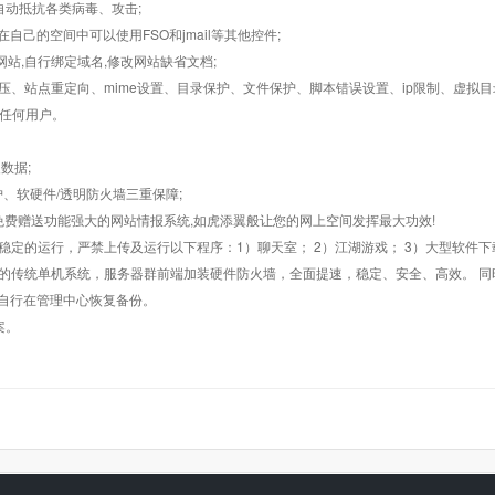
墙,自动抵抗各类病毒、攻击;
在自己的空间中可以使用FSO和jmail等其他控件;
止网站,自行绑定域名,修改网站缺省文档;
AR解压、站点重定向、mime设置、目录保护、文件保护、脚本错误设置、ip限制、虚拟
对任何用户。
数据;
护、软硬件/透明防火墙三重保障;
购，免费赠送功能强大的网站情报系统,如虎添翼般让您的网上空间发挥最大功效!
常稳定的运行，严禁上传及运行以下程序：1）聊天室； 2）江湖游戏； 3）大型软件下
般的传统单机系统，服务器群前端加装硬件防火墙，全面提速，稳定、安全、高效。 同时
以自行在管理中心恢复备份。
案。