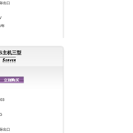
国际出口
V
/年
PS主机三型
003
G
国际出口