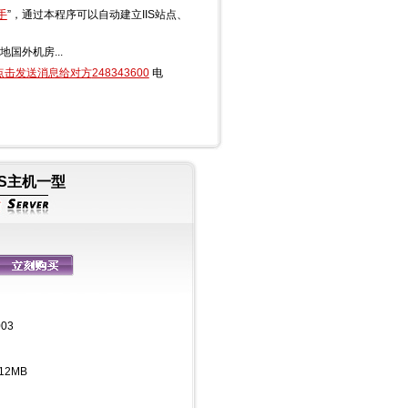
手
”，通过本程序可以自动建立IIS站点、
。
国外机房...
248343600
电
PS主机一型
003
12MB