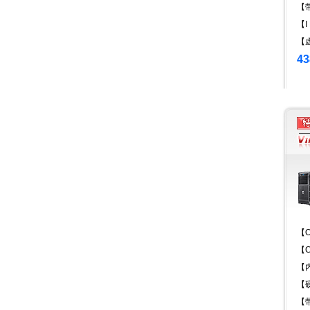
【
【I
【虚
43
【O
【C
【内
【硬
【