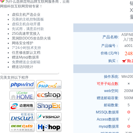
为什么选择昆明品牌互联网服务商，云南
网猫科技互联网营销专家！
虚拟主机严选企业
完善的主机控制面板
虚拟主机自动开通
先试用，满意后付款
25G高速带宽接入
ASP.N
产品名称:
黑洞防DDOS攻击防火墙
入门
网络安全维护
产品编号：
a001
7*24小时技术支持
248
任意修改默认文档
价格:(元/年)
赠送Mysql数据库
购买：
免费赠送企业邮箱
赠送访问统计
操作系统:
Win20
完美支持以下程序
可开子站点数
:
×
web空间:
200
赠送邮箱容量:
500
邮箱数量:
5
MSSQL数据库
Θ
Access数据库
√
mysql数据库
Θ