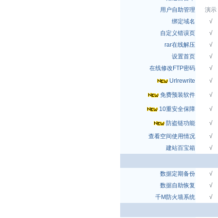
用户自助管理
演示
绑定域名
√
自定义错误页
√
rar在线解压
√
设置首页
√
在线修改FTP密码
√
Urlrewrite
√
免费预装软件
√
10重安全保障
√
防盗链功能
√
查看空间使用情况
√
建站百宝箱
√
数据定期备份
√
数据自助恢复
√
千M防火墙系统
√