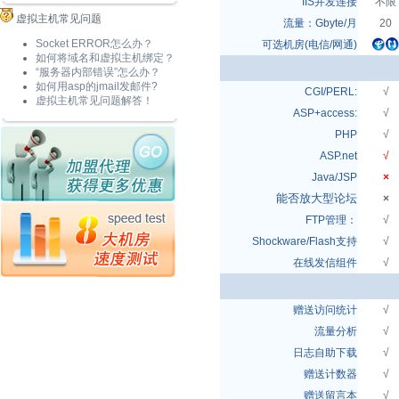
IIS并发连接
不限
虚拟主机常见问题
流量：Gbyte/月
20
Socket ERROR怎么办？
可选机房(电信/网通)
如何将域名和虚拟主机绑定？
“服务器内部错误”怎么办？
如何用asp的jmail发邮件?
CGI/PERL:
√
虚拟主机常见问题解答！
ASP+access:
√
PHP
√
ASP.net
√
Java/JSP
×
能否放大型论坛
×
FTP管理：
√
Shockware/Flash支持
√
在线发信组件
√
赠送访问统计
√
流量分析
√
日志自助下载
√
赠送计数器
√
赠送留言本
√