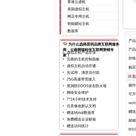
香港云虚机
美国虚拟主机
网店专用主机
智能建站主机
数据库
产品
为什么选择昆明品牌互联网服务
产品
商，云南网猫科技互联网营销专
虚拟主机严选企业
家！
价格:
完善的主机控制面板
虚拟主机自动开通
购买
先试用，满意后付款
主
25G高速带宽接入
操作
黑洞防DDOS攻击防火墙
网络安全维护
可开
7*24小时技术支持
web
任意修改默认文档
赠送
赠送Mysql数据库
免费赠送企业邮箱
邮箱
赠送访问统计
MS