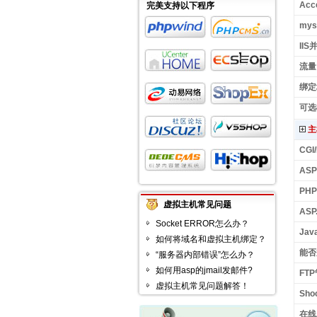
Ac
完美支持以下程序
my
II
流量：
绑定
可选
主
CGI
ASP
PHP
虚拟主机常见问题
ASP.
Socket ERROR怎么办？
Jav
如何将域名和虚拟主机绑定？
能否
“服务器内部错误”怎么办？
如何用asp的jmail发邮件?
FT
虚拟主机常见问题解答！
Sho
在线