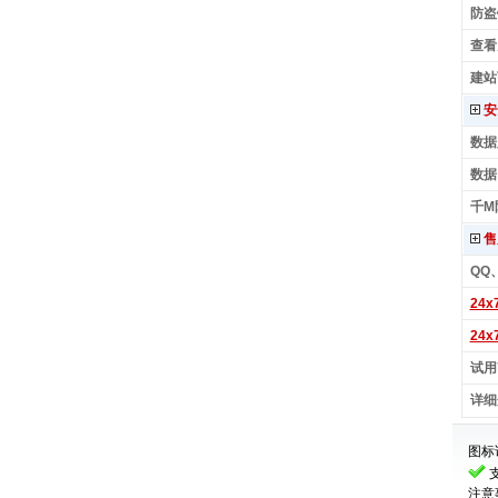
防盗
查看
建站
安
数据
数据
千M
售
QQ
24
24
试用
详细
图标
支
注意