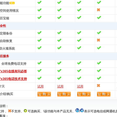
链功能
空间使用情况
百宝箱
全性
定期备份
自助恢复
防火墙系统
后服务
、全球免费电话支持
x7x365在线有问必答
x7x365电话技术支持
7天
试用
试用
试用
介绍/购买
说明：
持 、
不支持、
可选购买、\该功能与本产品无关、
/
表示可选电信或网通机
事项：