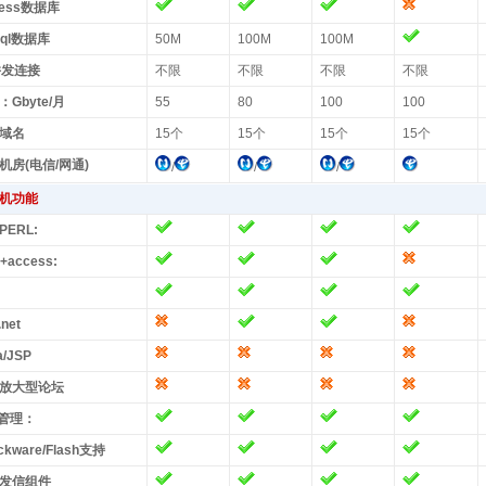
cess数据库
sql数据库
50M
100M
100M
S并发连接
不限
不限
不限
不限
Gbyte/月
55
80
100
100
域名
15个
15个
15个
15个
机房(电信/网通)
/
/
/
机功能
/PERL:
+access:
net
a/JSP
放大型论坛
P管理：
ckware/Flash支持
发信组件