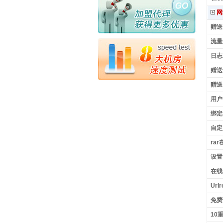
网
赠送
流量
日志
赠送
赠送
用户
绑定
自定
ra
设置
在线
Urlr
免费
10