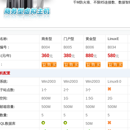
千M防火墙、不限IIS连接数、数据
名称:
商务型
门户型
黄金型
LinuxE
编号：
B004
B005
B006
B034
360
380
880
580
(元/年)
元
元
元
元
：
机配置
系统:
Win2003
Win2003
Win2003
Linux9.0
子站点数:
1个
2个
3个
空间:
800M
1G
1.5G
2G
邮箱容量:
500M
500M
500M
500M
数量:
5
5
5
5
SQL数据库
50M