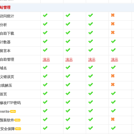
站管理
访问统计
分析
自助下载
计数器
留言本
自助管理
演示
演示
演示
演示
域名
义错误页
r在线解压
首页
修改FTP密码
ewrite
预装软件
重安全保障