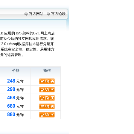
官方网站
官方论坛
 应用的 B/S 架构的B2C网上商店
前及今后的独立网店应用需求。该
 2.0+Mssql数据库技术进行分层开
，系统在安全性、稳定性、易用性方
务的运营管理。
价格
操作
248
元/年
298
元/年
468
元/年
680
元/年
880
元/年