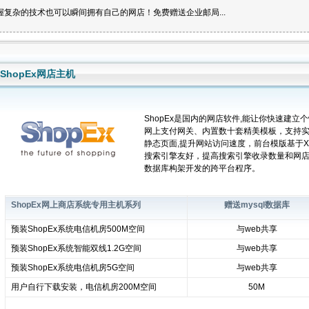
握复杂的技术也可以瞬间拥有自己的网店！免费赠送企业邮局...
ShopEx网店主机
ShopEx是国内的网店软件,能让你快速建立
网上支付网关、内置数十套精美模板，支持
静态页面,提升网站访问速度，前台模版基于Xh
搜索引擎友好，提高搜索引擎收录数量和网店排
数据库构架开发的跨平台程序。
ShopEx网上商店系统专用主机系列
赠送mysql数据库
预装ShopEx系统电信机房500M空间
与web共享
预装ShopEx系统智能双线1.2G空间
与web共享
预装ShopEx系统电信机房5G空间
与web共享
用户自行
下载
安装，电信机房200M空间
50M