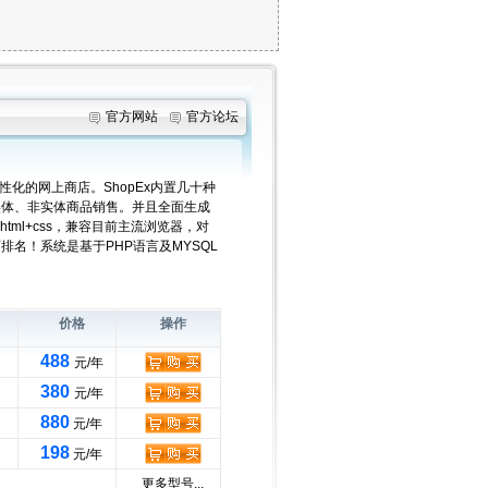
官方网站
官方论坛
个性化的网上商店。ShopEx内置几十种
实体、非实体商品销售。并且全面生成
tml+css，兼容目前主流浏览器，对
名！系统是基于PHP语言及MYSQL
价格
操作
488
元/年
380
元/年
880
元/年
198
元/年
更多型号...