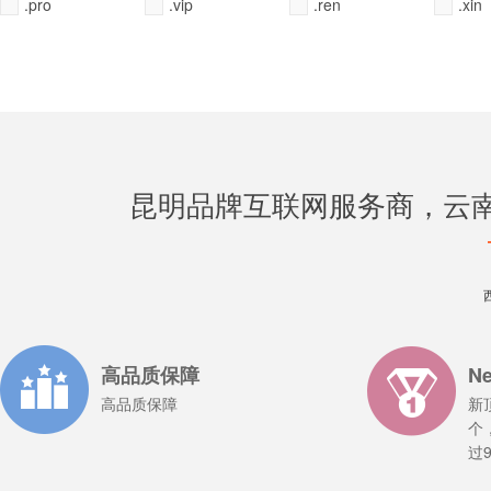
.pro
.vip
.ren
.xin
昆明品牌互联网服务商，云
全选
全选
全选
全选
全不选
全不选
全不选
全不选
常用
常用
常用
常用
高品质保障
N
高品质保障
新
个
过