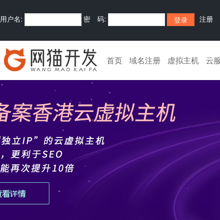
用户名:
密 码:
注册
首页
域名注册
虚拟主机
云