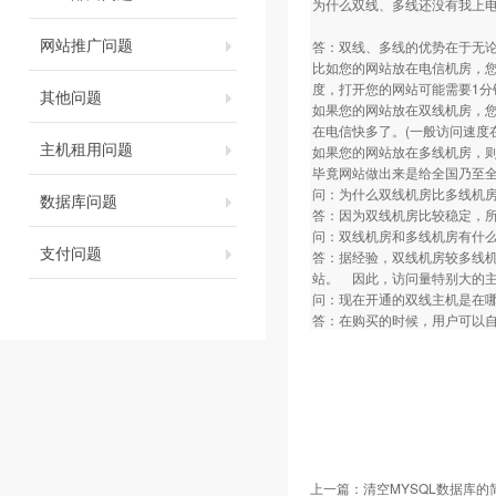
为什么双线、多线还没有我上
网站推广问题
答：双线、多线的优势在于无
比如您的网站放在电信机房，您用
度，打开您的网站可能需要1
其他问题
如果您的网站放在双线机房，您
在电信快多了。(一般访问速度
主机租用问题
如果您的网站放在多线机房，
毕竟网站做出来是给全国乃至
问：为什么双线机房比多线机
数据库问题
答：因为双线机房比较稳定，
问：双线机房和多线机房有什
支付问题
答：据经验，双线机房较多线
站。 因此，访问量特别大的
问：现在开通的双线主机是在
答：在购买的时候，用户可以
上一篇：
清空MYSQL数据库的